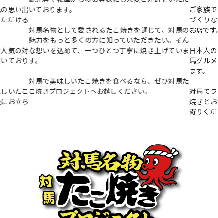
光の思い出
いております。
ご家族で
いただける
づくりな
対馬名物として愛されるたこ焼きを通じて、対馬の
お店です
魅力をもっと多くの方に知っていただきたい。そん
大人気の対
な想いを込めて、一つひとつ丁寧に焼き上げていま
日本人の
だいており
す。
馬グルメ
ます。
対馬で美味しいたこ焼きを食べるなら、ぜひ対馬た
味しいたこ
こ焼きプロジェクトへお越しください。
対馬でラ
軽にお立ち
焼きとお
寄りくだ