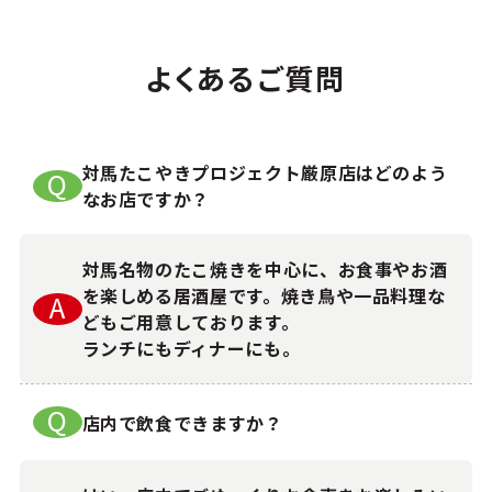
よ
く
あ
る
ご
質
問
対馬たこやきプロジェクト厳原店はどのよう
Q
なお店ですか？
対馬名物のたこ焼きを中心に、お食事やお酒
を楽しめる居酒屋です。焼き鳥や一品料理な
A
どもご用意しております。
ランチにもディナーにも。
Q
店内で飲食できますか？