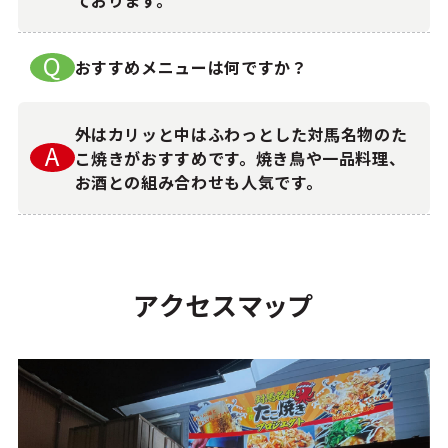
Q
おすすめメニューは何ですか？
外はカリッと中はふわっとした対馬名物のた
A
こ焼きがおすすめです。焼き鳥や一品料理、
お酒との組み合わせも人気です。
ア
ク
セ
ス
マ
ッ
プ