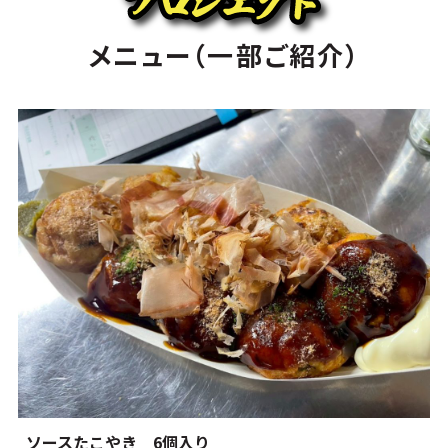
メ
ニ
ュ
ー
（
一
部
ご
紹
介
）
ソースたこやき 6個入り