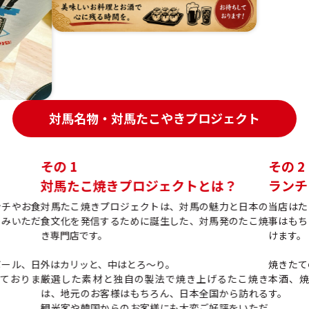
対馬名物 対馬たこやきプロジェク
対
馬
名
物
・
対
馬
た
こ
や
き
プ
ロ
ジ
ェ
ク
ト
その 1
その 2
対馬たこ焼きプロジェクトとは？
ランチ
ンチやお食
対馬たこ焼きプロジェクトは、対馬の魅力と日本の
当店はた
しみいただ
食文化を発信するために誕生した、対馬発のたこ焼
事はもち
き専門店です。
けます。
ボール、日
外はカリッと、中はとろ〜り。
焼きたて
ておりま
厳選した素材と独自の製法で焼き上げるたこ焼き
本酒、
は、地元のお客様はもちろん、日本全国から訪れる
す。
観光客や韓国からのお客様にも大変ご好評をいただ